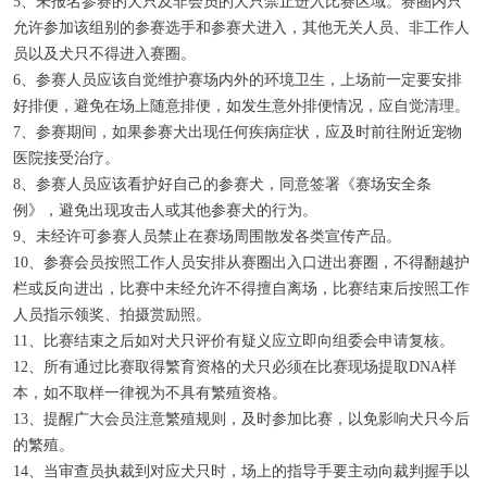
5、未报名参赛的犬只及非会员的犬只禁止进入比赛区域。
赛圈内只
允许参加该组别的参赛选手和参赛犬进入，其他无关人员、非工作人
员以及犬只不得进入赛圈。
6、参赛人员应该自觉维护赛场内外的环境卫生，上场前一定要安排
好排便，避免在场上随意排便，如发生意外排便情况，应自觉清理。
7、参赛期间，如果参赛犬出现任何疾病症状，应及时前往附近宠物
医院接受治疗。
8、参赛人员应该看护好自己的参赛犬，同意签署《赛场安全条
例》，避免出现攻击人或其他参赛犬的行为。
9、未经许可参赛人员禁止在赛场周围散发各类宣传产品。
10、参赛会员按照工作人员安排从赛圈出入口进出赛圈，不得翻越护
栏或反向进出，比赛中未经允许不得擅自离场，比赛结束后按照工作
人员指示领奖、拍摄赏励照。
11、比赛结束之后如对犬只评价有疑义应立即向组委会申请复核。
12、所有通过比赛取得繁育资格的犬只必须在比赛现场提取DNA样
本，如不取样一律视为不具有繁殖资格。
13、提醒广大会员注意繁殖规则，及时参加比赛，以免影响犬只今后
的繁殖。
14、当审查员执裁到对应犬只时，场上的指导手要主动向裁判握手以