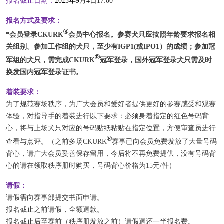
报名截止日期：
2023年9
月4
日17:00
报名方式及要求：
®
*会员登录
CKURK
会员中心报名。参赛犬只应按照年龄要求报名相
关组别。参加工作组的犬只，至少有IGP1(或IPO1）的成绩；参加冠
®
军组的犬只，需完成
CKURK
冠军登录，国外冠军登录犬只需及时
换发国内冠军登录证书。
着装要求：
为了规范赛场秩序，为广大会员和爱好者提供更好的参赛感受和观赛
体验，对指导手的着装进行以下要求：必须身着指定的红色号码背
心，将与上场犬只对应的号码贴纸粘贴在指定位置，方便审查员进行
®
查看与点评。（之前多场
CKURK
赛事已向会员免费发放了大量号码
背心，请广大会员妥善保存留用，今后将不再免费提供，没有号码背
心的请在领取秩序册时购买，号码背心价格为15元/件）
请假：
请假需向赛事部提交书面申请。
报名截止之前请假，全额退款。
报名截止后至赛前（秩序册发放之前）请假退还一半报名费。