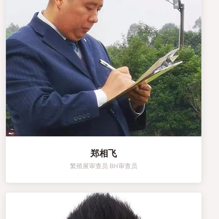
郑相飞
繁殖展审查员 BH审查员