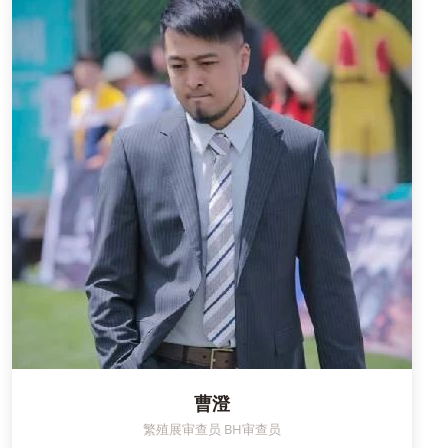
曹澄
繁殖展审查员 BH审查员