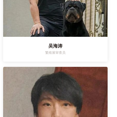
吴海涛
繁殖展审查员