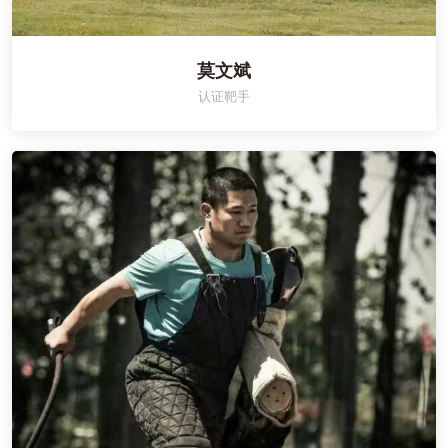
莫文斌
认证靶手