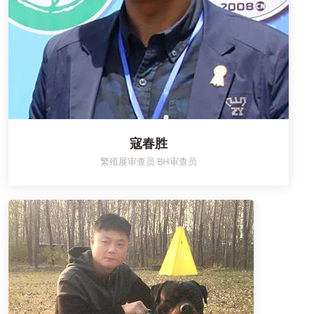
寇春胜
繁殖展审查员 BH审查员