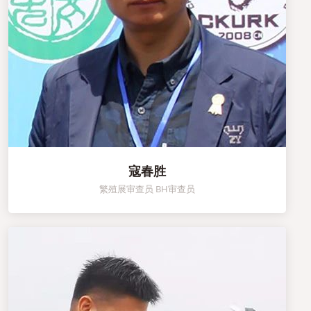
寇春胜
繁殖展审查员 BH审查员