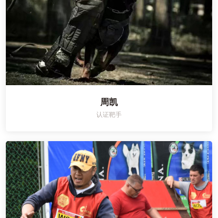
周凯
认证靶手