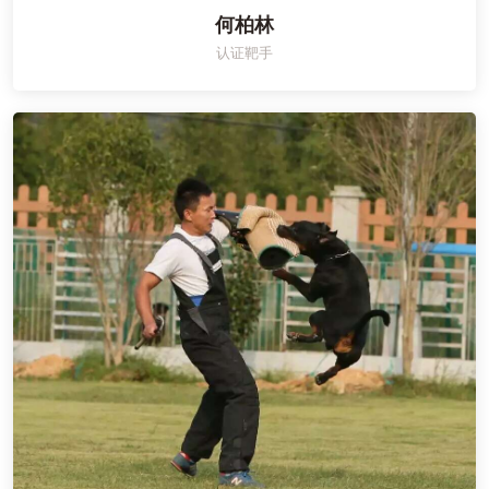
何柏林
认证靶手