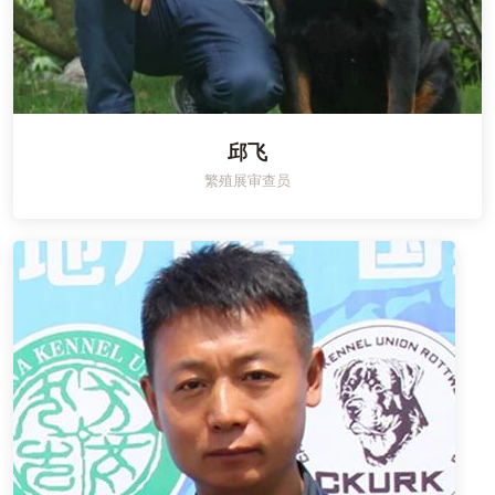
邱飞
繁殖展审查员