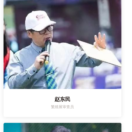
赵东民
繁殖展审查员