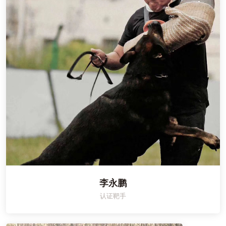
李永鹏
认证靶手