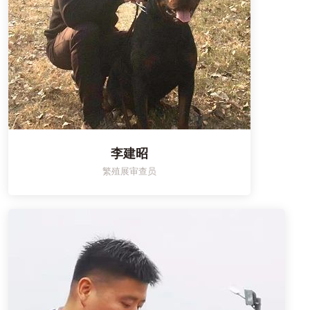
李建昭
繁殖展审查员