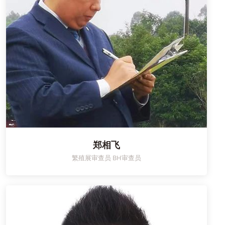
郑相飞
繁殖展审查员 BH审查员