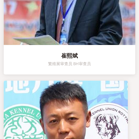
崔熙斌
繁殖展审查员 BH审查员