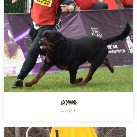
赵海峰
认证靶手