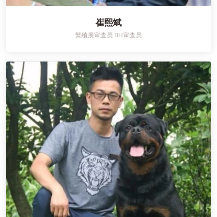
崔熙斌
繁殖展审查员 BH审查员