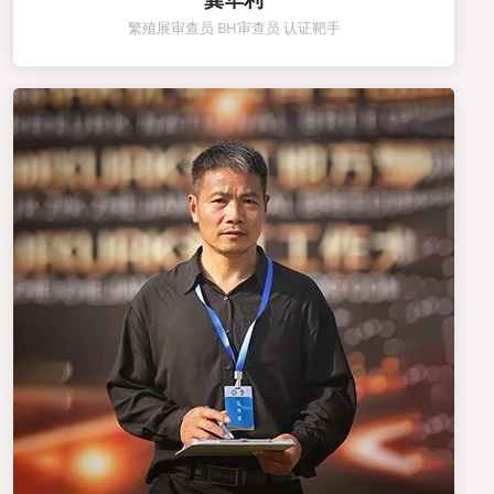
龚华利
繁殖展审查员 BH审查员 认证靶手