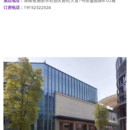
湖南省衡阳市石鼓区蔡伦大道1号崇盛国际B-02栋
酒店地址：
19152322324
订房电
话：