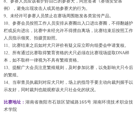
8、参赛人员应该看护好自己的参赛犬，同意签署《赛场安全条
例》，避免出现攻击人或其他参赛犬的行为。
9、未经许可参赛人员禁止在赛场周围散发各类宣传产品。
10、参赛会员按照工作人员安排从赛圈出入口进出赛圈，不得翻越护
栏或反向进出，比赛中未经允许不得擅自离场，比赛结束后按照工作
人员指示领奖、拍摄赏励照。
11、比赛结束之后如对犬只评价有疑义应立即向组委会申请复核。
12、所有通过比赛取得繁育资格的犬只必须在比赛现场提取DNA样
本，如不取样一律视为不具有繁殖资格。
13、提醒广大会员注意繁殖规则，及时参加比赛，以免影响犬只今后
的繁殖。
14、当审查员执裁到对应犬只时，场上的指导手要主动向裁判握手以
示友好，同时裁判也能观察该犬只社会化的状况。
湖南省衡阳市石鼓区望城路165号 湖南环境技术职业技
比赛地址：
术学院