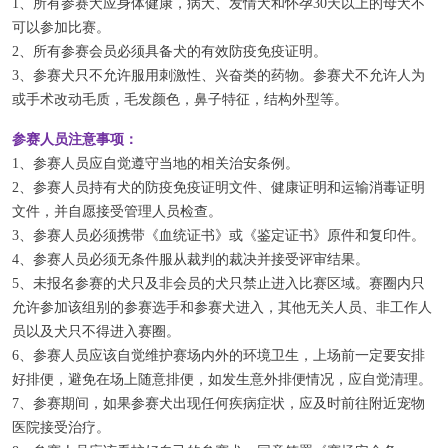
1、所有参赛犬应身体健康，病犬、发情犬和怀孕30天以上的母犬不
可以参加比赛。
2、所有参赛会员必须具备犬的有效防疫免疫证明。
3、参赛犬只不允许服用刺激性、兴奋类的药物。
参赛犬不允许人为
或手术改动毛质，毛发颜色，鼻子特征，结构外型等。
参赛人员注意事项：
1、参赛人员应自觉遵守当地的相关治安条例。
2、参赛人员持有犬的防疫免疫证明文件、健康证明和运输消毒证明
文件，并自愿接受管理人员检查。
3、参赛人员必须携带《血统证书》或《鉴定证书》原件和复印件。
4、参赛人员必须无条件服从裁判的裁决并接受评审结果。
5、未报名参赛的犬只及非会员的犬只禁止进入比赛区域。
赛圈内只
允许参加该组别的参赛选手和参赛犬进入，其他无关人员、非工作人
员以及犬只不得进入赛圈。
6、参赛人员应该自觉维护赛场内外的环境卫生，上场前一定要安排
好排便，避免在场上随意排便，如发生意外排便情况，应自觉清理。
7、参赛期间，如果参赛犬出现任何疾病症状，应及时前往附近宠物
医院接受治疗。