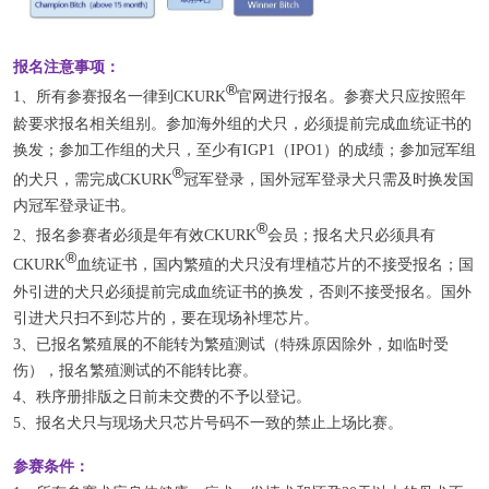
报名注意事项：
®
1、所有参赛报名一律到CKURK
官网进行报名。
参赛犬只应按照年
龄要求报名相关组别。
参加海外组的犬只，必须提前完成血统证书的
换发；
参加工作组的犬只，至少有IGP1（IPO1）的成绩；
参加冠军组
®
的犬只，需完成
CKURK
冠军登录，国外冠军登录犬只需及时换发国
内冠军登录证书。
®
2、报名参赛者必须是年有效CKURK
会员；
报名犬只必须具有
®
CKURK
血统证书，国内繁殖的犬只没有埋植芯片的不接受报名；
国
外引进的犬只必须提前完成血统证书的换发，否则不接受报名。
国外
引进犬只扫不到芯片的，要在现场补埋芯片。
3、已报名繁殖展的不能转为繁殖测试（特殊原因除外，如临时受
伤），报名繁殖测试的不能转比赛。
4、秩序册排版之日前未交费的不予以登记。
5、报名犬只与现场犬只芯片号码不一致的禁止上场比赛。
参赛条件：