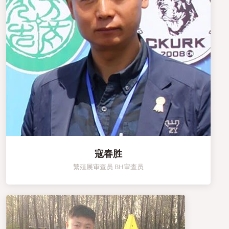
寇春胜
繁殖展审查员 BH审查员