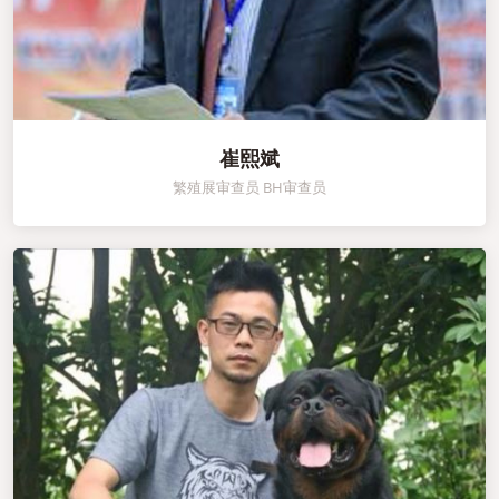
崔熙斌
繁殖展审查员 BH审查员