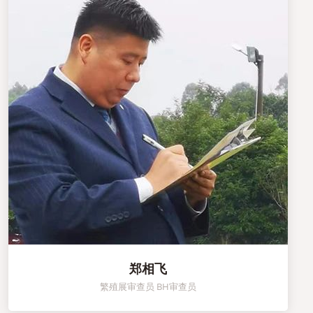
郑相飞
繁殖展审查员 BH审查员