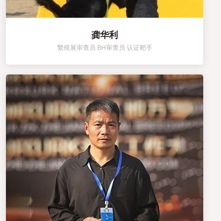
龚华利
繁殖展审查员 BH审查员 认证靶手