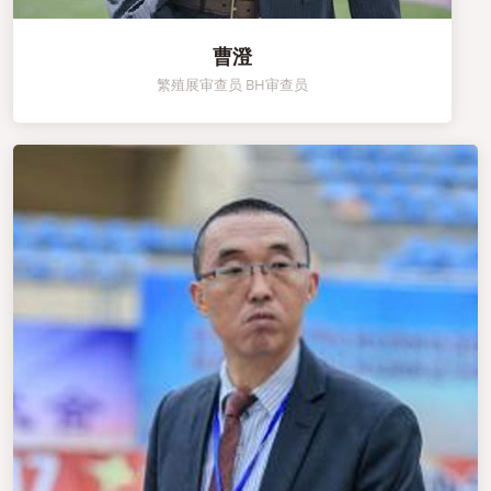
曹澄
繁殖展审查员 BH审查员