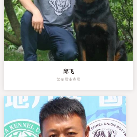
邱飞
繁殖展审查员