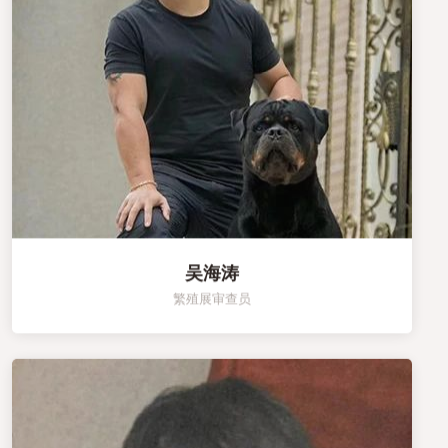
吴海涛
繁殖展审查员