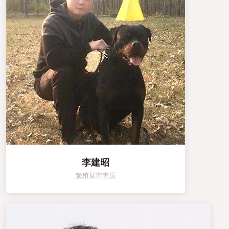
李建昭
繁殖展审查员